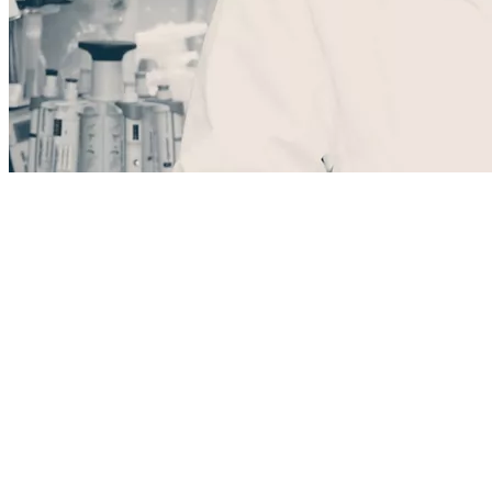
Soigner
L’Institut reConnect propose
une approche médicale et
paramédicale
exhaustive pour
évaluer et traiter les troubles de
l'audition
.
La prise en charge des troubles de l'audition combine : expertise
diagnostic, interventions médicales et chirurgicales ciblées, solutions
de réhabilitation avancées pour assurer une prise en charge complète
des troubles auditifs, tout en incluant une dimension
préventive et