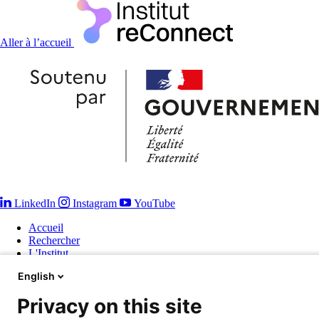
Recherche
Aller à l’accueil
LinkedIn
Instagram
YouTube
Accueil
Rechercher
L'Institut
Diagnostiquer et soigner
English
Innover
Outils de communication
Privacy on this site
Former