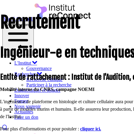
Recrutement
Aller à l’accueil
Ouvrir le menu
Ingénieur-e en techniques
L'Institut
Gouvernance
Rechercher
Entité de rattachement : Institut de l'Audition, 
Recherche clinique
Participer à la recherche
Mobilité interne du CNRS, campagne NOEMI
Diagnostiquer et soigner
Innover
Former
L'ingénieur-e de plateforme en histologie et culture cellulaire aura pou
Nous soutenir
à partir de modèles murins et humains. Il-elle assurera leur production,
Actualités
de l'Institut.
Faire un don
Pour plus d'informations et pour postuler :
cliquer ici.